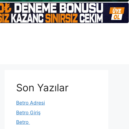
Son Yazılar
Betro Adresi
Betro Giriş
Betro