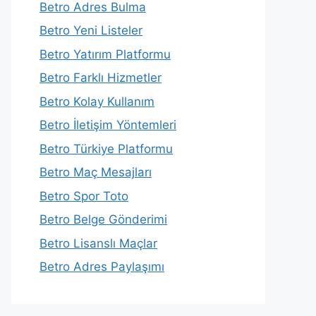
Betro Adres Bulma
Betro Yeni Listeler
Betro Yatırım Platformu
Betro Farklı Hizmetler
Betro Kolay Kullanım
Betro İletişim Yöntemleri
Betro Türkiye Platformu
Betro Maç Mesajları
Betro Spor Toto
Betro Belge Gönderimi
Betro Lisanslı Maçlar
Betro Adres Paylaşımı