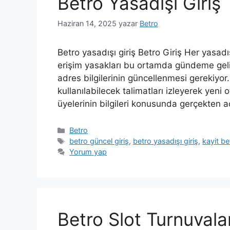
Betro Yasadışı Giriş
Haziran 14, 2025
yazar
Betro
Betro yasadışı giriş Betro Giriş Her yasad
erişim yasakları bu ortamda gündeme geliy
adres bilgilerinin güncellenmesi gerekiyo
kullanılabilecek talimatları izleyerek yeni 
üyelerinin bilgileri konusunda gerçekten
Kategoriler
Betro
Etiketler
betro güncel giriş
,
betro yasadışı giriş
,
kayit be
Yorum yap
Betro Slot Turnuvalar