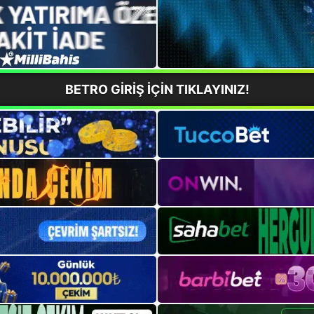
BETRO GİRİŞ İÇİN TIKLAYINIZ!