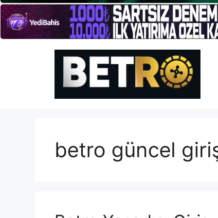
İçeriğe
atla
betro güncel giri