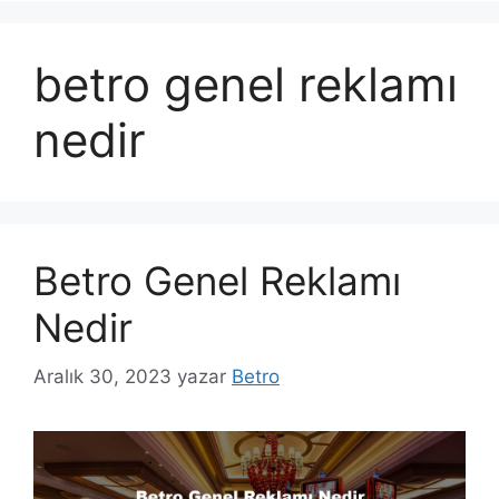
betro genel reklamı
nedir
Betro Genel Reklamı
Nedir
Aralık 30, 2023
yazar
Betro