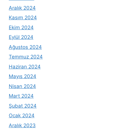
Aralık 2024
Kasım 2024
Ekim 2024
Eylül 2024
Ağustos 2024
Temmuz 2024
Haziran 2024
Mayıs 2024
Nisan 2024
Mart 2024
Şubat 2024
Ocak 2024
Aralık 2023