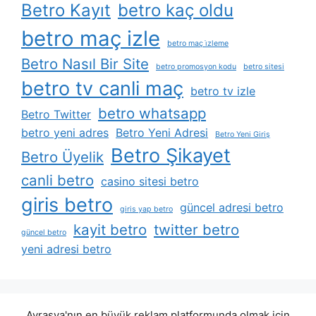
Betro Kayıt
betro kaç oldu
betro maç izle
betro maç i̇zleme
Betro Nasıl Bir Site
betro promosyon kodu
betro sitesi
betro tv canli maç
betro tv izle
betro whatsapp
Betro Twitter
betro yeni adres
Betro Yeni Adresi
Betro Yeni Giriş
Betro Şikayet
Betro Üyelik
canli betro
casino sitesi betro
giris betro
güncel adresi betro
giris yap betro
kayit betro
twitter betro
güncel betro
yeni adresi betro
Avrasya'nın en büyük reklam platformunda olmak için