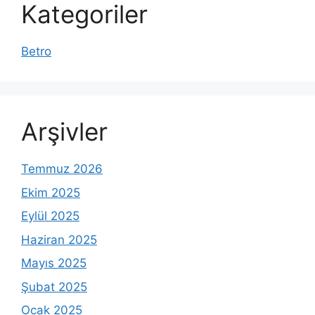
Kategoriler
Betro
Arşivler
Temmuz 2026
Ekim 2025
Eylül 2025
Haziran 2025
Mayıs 2025
Şubat 2025
Ocak 2025