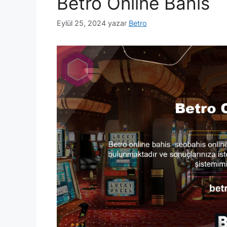
Betro Online Bahis
Eylül 25, 2024
yazar
Betro