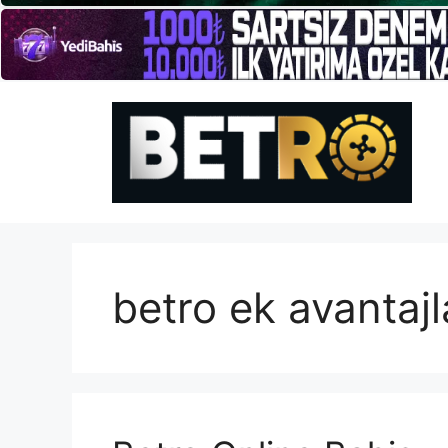
İçeriğe
atla
betro ek avantajl