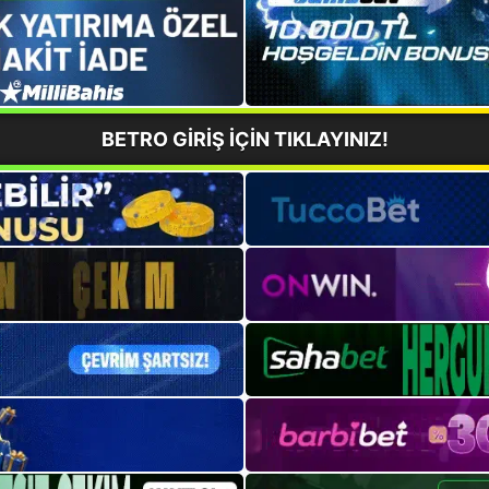
BETRO GİRİŞ İÇİN TIKLAYINIZ!