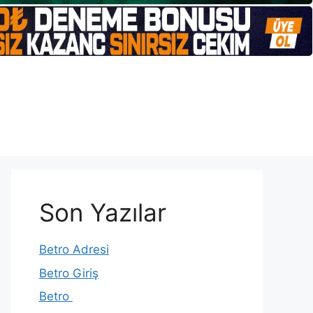
Son Yazılar
Betro Adresi
Betro Giriş
Betro