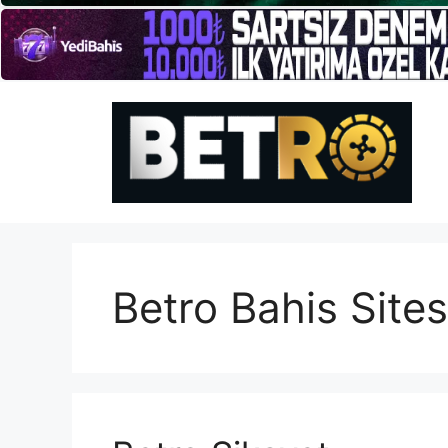
İçeriğe
atla
Betro Bahis Sitesi