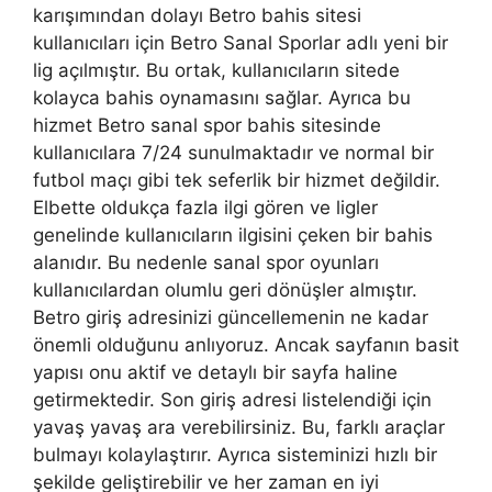
karışımından dolayı Betro bahis sitesi
kullanıcıları için Betro Sanal Sporlar adlı yeni bir
lig açılmıştır. Bu ortak, kullanıcıların sitede
kolayca bahis oynamasını sağlar. Ayrıca bu
hizmet Betro sanal spor bahis sitesinde
kullanıcılara 7/24 sunulmaktadır ve normal bir
futbol maçı gibi tek seferlik bir hizmet değildir.
Elbette oldukça fazla ilgi gören ve ligler
genelinde kullanıcıların ilgisini çeken bir bahis
alanıdır. Bu nedenle sanal spor oyunları
kullanıcılardan olumlu geri dönüşler almıştır.
Betro giriş adresinizi güncellemenin ne kadar
önemli olduğunu anlıyoruz. Ancak sayfanın basit
yapısı onu aktif ve detaylı bir sayfa haline
getirmektedir. Son giriş adresi listelendiği için
yavaş yavaş ara verebilirsiniz. Bu, farklı araçlar
bulmayı kolaylaştırır. Ayrıca sisteminizi hızlı bir
şekilde geliştirebilir ve her zaman en iyi