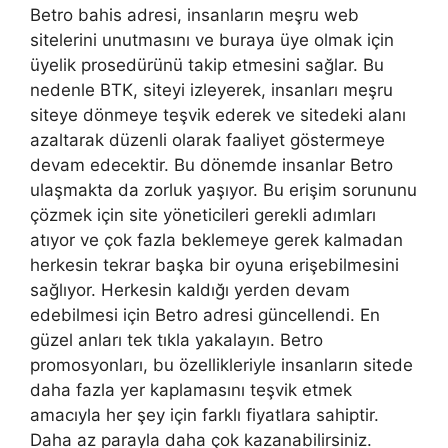
Betro bahis adresi, insanların meşru web
sitelerini unutmasını ve buraya üye olmak için
üyelik prosedürünü takip etmesini sağlar. Bu
nedenle BTK, siteyi izleyerek, insanları meşru
siteye dönmeye teşvik ederek ve sitedeki alanı
azaltarak düzenli olarak faaliyet göstermeye
devam edecektir. Bu dönemde insanlar Betro
ulaşmakta da zorluk yaşıyor. Bu erişim sorununu
çözmek için site yöneticileri gerekli adımları
atıyor ve çok fazla beklemeye gerek kalmadan
herkesin tekrar başka bir oyuna erişebilmesini
sağlıyor. Herkesin kaldığı yerden devam
edebilmesi için Betro adresi güncellendi. En
güzel anları tek tıkla yakalayın. Betro
promosyonları, bu özellikleriyle insanların sitede
daha fazla yer kaplamasını teşvik etmek
amacıyla her şey için farklı fiyatlara sahiptir.
Daha az parayla daha çok kazanabilirsiniz.