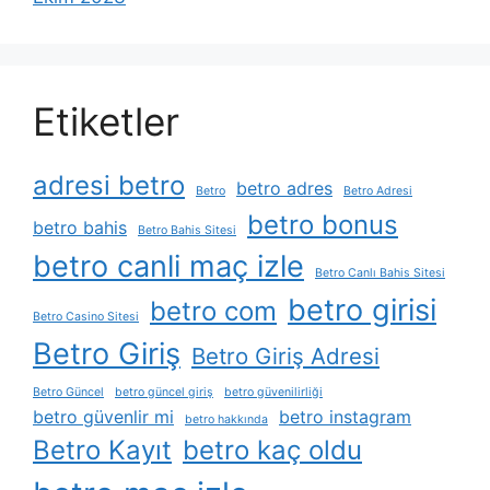
Etiketler
adresi betro
betro adres
Betro
Betro Adresi
betro bonus
betro bahis
Betro Bahis Sitesi
betro canli maç izle
Betro Canlı Bahis Sitesi
betro girisi
betro com
Betro Casino Sitesi
Betro Giriş
Betro Giriş Adresi
Betro Güncel
betro güncel giriş
betro güvenilirliği
betro güvenlir mi
betro instagram
betro hakkında
Betro Kayıt
betro kaç oldu