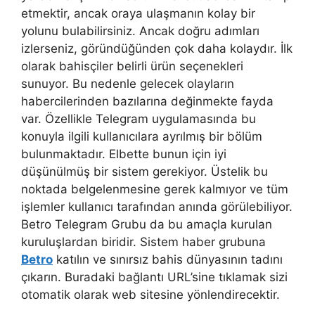
etmektir, ancak oraya ulaşmanın kolay bir
yolunu bulabilirsiniz. Ancak doğru adımları
izlerseniz, göründüğünden çok daha kolaydır. İlk
olarak bahisçiler belirli ürün seçenekleri
sunuyor. Bu nedenle gelecek olayların
habercilerinden bazılarına değinmekte fayda
var. Özellikle Telegram uygulamasında bu
konuyla ilgili kullanıcılara ayrılmış bir bölüm
bulunmaktadır. Elbette bunun için iyi
düşünülmüş bir sistem gerekiyor. Üstelik bu
noktada belgelenmesine gerek kalmıyor ve tüm
işlemler kullanıcı tarafından anında görülebiliyor.
Betro Telegram Grubu da bu amaçla kurulan
kuruluşlardan biridir. Sistem haber grubuna
Betro
katılın ve sınırsız bahis dünyasının tadını
çıkarın. Buradaki bağlantı URL’sine tıklamak sizi
otomatik olarak web sitesine yönlendirecektir.