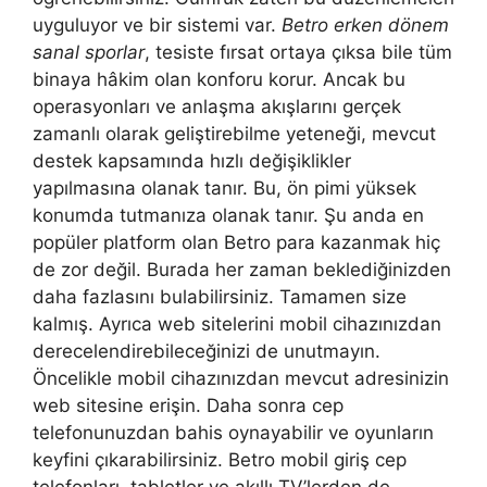
uyguluyor ve bir sistemi var.
Betro erken dönem
sanal sporlar
, tesiste fırsat ortaya çıksa bile tüm
binaya hâkim olan konforu korur. Ancak bu
operasyonları ve anlaşma akışlarını gerçek
zamanlı olarak geliştirebilme yeteneği, mevcut
destek kapsamında hızlı değişiklikler
yapılmasına olanak tanır. Bu, ön pimi yüksek
konumda tutmanıza olanak tanır. Şu anda en
popüler platform olan Betro para kazanmak hiç
de zor değil. Burada her zaman beklediğinizden
daha fazlasını bulabilirsiniz. Tamamen size
kalmış. Ayrıca web sitelerini mobil cihazınızdan
derecelendirebileceğinizi de unutmayın.
Öncelikle mobil cihazınızdan mevcut adresinizin
web sitesine erişin. Daha sonra cep
telefonunuzdan bahis oynayabilir ve oyunların
keyfini çıkarabilirsiniz. Betro mobil giriş cep
telefonları, tabletler ve akıllı TV’lerden de