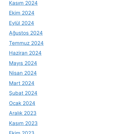
Kasım 2024
Ekim 2024
Eylül 2024
Ağustos 2024
Temmuz 2024
Haziran 2024
Mayıs 2024
Nisan 2024
Mart 2024
Şubat 2024
Ocak 2024
Aralık 2023
Kasım 2023
Ekim 2023