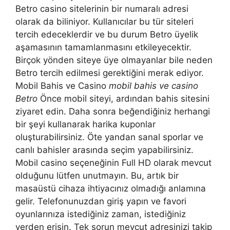
Betro casino sitelerinin bir numaralı adresi
olarak da biliniyor. Kullanıcılar bu tür siteleri
tercih edeceklerdir ve bu durum Betro üyelik
aşamasının tamamlanmasını etkileyecektir.
Birçok yönden siteye üye olmayanlar bile neden
Betro tercih edilmesi gerektiğini merak ediyor.
Mobil Bahis ve Casino
mobil bahis ve casino
Betro
Önce mobil siteyi, ardından bahis sitesini
ziyaret edin. Daha sonra beğendiğiniz herhangi
bir şeyi kullanarak harika kuponlar
oluşturabilirsiniz. Öte yandan sanal sporlar ve
canlı bahisler arasında seçim yapabilirsiniz.
Mobil casino seçeneğinin Full HD olarak mevcut
olduğunu lütfen unutmayın. Bu, artık bir
masaüstü cihaza ihtiyacınız olmadığı anlamına
gelir. Telefonunuzdan giriş yapın ve favori
oyunlarınıza istediğiniz zaman, istediğiniz
yerden erişin. Tek sorun mevcut adresinizi takip