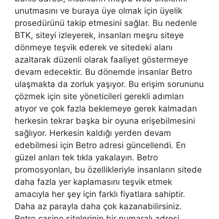
unutmasını ve buraya üye olmak için üyelik
prosedürünü takip etmesini sağlar. Bu nedenle
BTK, siteyi izleyerek, insanları meşru siteye
dönmeye teşvik ederek ve sitedeki alanı
azaltarak düzenli olarak faaliyet göstermeye
devam edecektir. Bu dönemde insanlar Betro
ulaşmakta da zorluk yaşıyor. Bu erişim sorununu
çözmek için site yöneticileri gerekli adımları
atıyor ve çok fazla beklemeye gerek kalmadan
herkesin tekrar başka bir oyuna erişebilmesini
sağlıyor. Herkesin kaldığı yerden devam
edebilmesi için Betro adresi güncellendi. En
güzel anları tek tıkla yakalayın. Betro
promosyonları, bu özellikleriyle insanların sitede
daha fazla yer kaplamasını teşvik etmek
amacıyla her şey için farklı fiyatlara sahiptir.
Daha az parayla daha çok kazanabilirsiniz.
Betro casino sitelerinin bir numaralı adresi