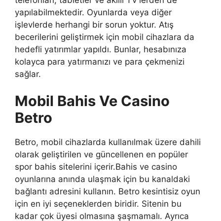
yapılabilmektedir. Oyunlarda veya diğer
işlevlerde herhangi bir sorun yoktur. Atış
becerilerini geliştirmek için mobil cihazlara da
hedefli yatırımlar yapıldı. Bunlar, hesabınıza
kolayca para yatırmanızı ve para çekmenizi
sağlar.
Mobil Bahis Ve Casino
Betro
Betro, mobil cihazlarda kullanılmak üzere dahili
olarak geliştirilen ve güncellenen en popüler
spor bahis sitelerini içerir.Bahis ve casino
oyunlarına anında ulaşmak için bu kanaldaki
bağlantı adresini kullanın. Betro kesintisiz oyun
için en iyi seçeneklerden biridir. Sitenin bu
kadar çok üyesi olmasına şaşmamalı. Ayrıca