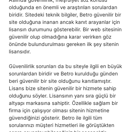
olduğunda en önemli ve araştırılan sorulardan
biridir. Sitedeki teknik bilgiler, Betro güvenilir bir
site olduğuna inanan ancak kanıt arayanlar için
lisansın durumunu gösterebilir. Bir web sitesinin
güvenilir olup olmadığına karar verirken göz
önünde bulundurulması gereken ilk şey sitenin
lisansıdır.
Güvenilirlik sorunları da bu siteyle ilgili en büyük
sorunlardan biridir ve Betro kurulduğu günden
beri güvenilir bir site olduğunu kanıtlamıştır.
Lisans bize sitenin güvenilir bir hizmete sahip
olduğunu söyler. Lisansının yanı sıra güçlü bir
altyapı markasına sahiptir. Özellikle sağlam bir
firma için çalışıyor olması sitenin hizmetine
güvendiğinizi gösterir. Betro ile ilgili tüm
sorularınızı müşteri hizmetleri ile görüştükten