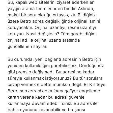
Bu, kapalı web sitelerini ziyaret ederken en
yaygın arama terimlerinden biridir. Aslında,
makul bir soru olduğu ortaya çıktı. Bildiğiniz
üzere Betro adres değişikliğinde orijinal ismini
koruyacaktır. Orijinal uzantıyı, resmi uzantıyı
koruyun. Nasıl değişirsin? Tüm görebildiğim,
orijinal ad ile orijinal uzantı arasında
güncellenen sayılar.
Bu durumda, yeni bağlantı adresinin Betro için
yeniden kullanıldığını görebilirsiniz. Gördüğünüz
gibi prensip değişmedi. Bu adresi ne kadar
süreyle kullanmak istiyorsunuz? Bu tür sorulara
cevap vermek elbette mümkün değil. BTK siteye
Betro son adresi ne anlama geliyor
engelleme
kararı verene kadar bu adresi güvenle
kullanmaya devam edebilirsiniz. Bu adres ile
bahis oyununu kazanabilir ve bu şansı