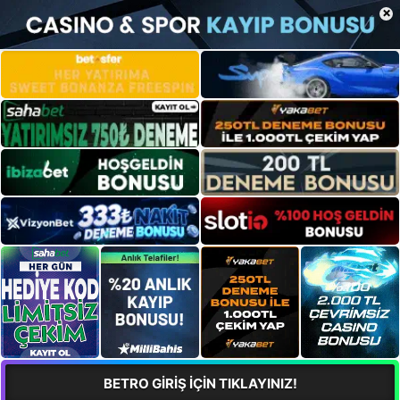
×
BETRO GİRİŞ İÇİN TIKLAYINIZ!