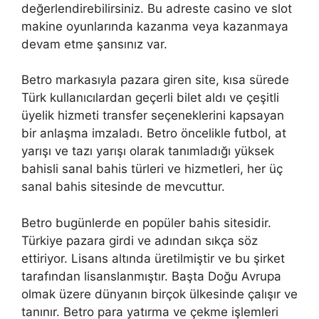
değerlendirebilirsiniz. Bu adreste casino ve slot
makine oyunlarında kazanma veya kazanmaya
devam etme şansınız var.
Betro markasıyla pazara giren site, kısa sürede
Türk kullanıcılardan geçerli bilet aldı ve çeşitli
üyelik hizmeti transfer seçeneklerini kapsayan
bir anlaşma imzaladı. Betro öncelikle futbol, at
yarışı ve tazı yarışı olarak tanımladığı yüksek
bahisli sanal bahis türleri ve hizmetleri, her üç
sanal bahis sitesinde de mevcuttur.
Betro bugünlerde en popüler bahis sitesidir.
Türkiye pazara girdi ve adından sıkça söz
ettiriyor. Lisans altında üretilmiştir ve bu şirket
tarafından lisanslanmıştır. Başta Doğu Avrupa
olmak üzere dünyanın birçok ülkesinde çalışır ve
tanınır. Betro para yatırma ve çekme işlemleri