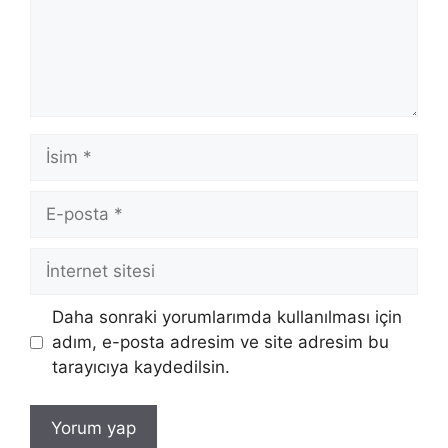
İsim
E-
posta
İnternet
sitesi
Daha sonraki yorumlarımda kullanılması için
adım, e-posta adresim ve site adresim bu
tarayıcıya kaydedilsin.