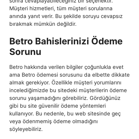
sonra cevaplayabileceğiniz bir seçenektir.
Müşteri hizmetleri, tüm müşteri sorularına
anında yanıt verir. Bu şekilde soruyu cevapsız
bırakmak mümkün değildir.
Betro Bahislerinizi Ödeme
Sorunu
Betro hakkında verilen bilgiler çoğunlukla evet
ama Betro ödemesi sorusunu da elbette dikkate
almak gerekiyor. Özellikle müşteri yorumlarını
incelediğimizde bu sitedeki müşterilerin ödeme
sorunu yaşamadığını görebiliriz. Gördüğünüz
gibi bu site güvenilir ödeme yöntemleri
kullanıyor. Bu nedenle, bu web sitesinde geç
veya ödenmemiş ödeme olmadığını
söyleyebiliriz.