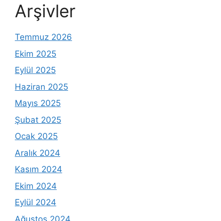
Arşivler
Temmuz 2026
Ekim 2025
Eylül 2025
Haziran 2025
Mayıs 2025
Şubat 2025
Ocak 2025
Aralık 2024
Kasım 2024
Ekim 2024
Eylül 2024
Ağustos 2024